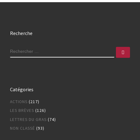
Recherche
RECHERCHER
Rech
Catégories
ACTIONS
(217)
LES BRÈVES
(126)
LETTRES DU GRAS
(74)
NON CLASSÉ
(93)